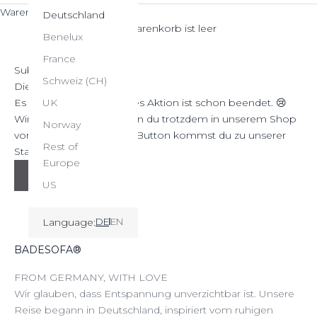
Warenkorb
Deutschland
Dein Warenkorb ist leer
Benelux
France
Subheading
Schweiz (CH)
Diese Aktion ist beendet
Es tut uns leid, aber dieses Aktion ist schon beendet. 😢
UK
Wir freuen uns aber, wenn du trotzdem in unserem Shop
Norway
vorbei guckst. Über den Button kommst du zu unserer
Rest of
Startseite!
Europe
ZUR STARTSEITE
US
Language:
DE
EN
BADESOFA®
FROM GERMANY, WITH LOVE
Wir glauben, dass Entspannung unverzichtbar ist. Unsere
Reise begann in Deutschland, inspiriert vom ruhigen